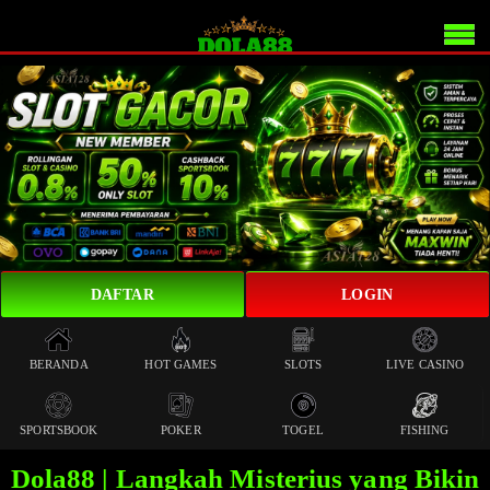
Tentang Kami
Author
Panduan Bermain
F.A.Q
DAFTAR
LOGIN
BERANDA
HOT GAMES
SLOTS
LIVE CASINO
SPORTSBOOK
POKER
TOGEL
FISHING
Dola88 | Langkah Misterius yang Bikin