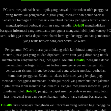
PG seru menjadi salah satu topik yang banyak dibicarakan oleh pengguna
yang menyukai pengalaman digital yang interaktif dan penuh variasi.
Kehadiran berbagai fitur menarik membuat banyak pengguna tertarik untuk
mengeksplorasi berbagai pilihan yang tersedia.
Dola88
menghadirkan
beragam informasi yang membantu pengguna mengenal lebih jauh konsep P
seru, sehingga mereka dapat memahami berbagai keunggulan dan pembaruan
yang terus berkembang dari waktu ke waktu.
Pengalaman PG seru biasanya didukung oleh kombinasi tampilan yang
menarik, navigasi yang mudah dipahami, serta fitur yang dirancang untuk
memberikan kenyamanan bagi pengguna. Melalui
Dola88
, pengguna dapat
menemukan berbagai informasi terbaru mengenai perkembangan fitur,
pembaruan sistem, hingga berbagai hal yang sedang menjadi perhatian
komunitas pengguna. Selain itu, akses informasi yang lengkap juga
membantu pengguna memahami berbagai aspek yang membuat pengalaman
digital terasa lebih menarik dan dinamis. Dengan mengikuti informasi yang
disediakan oleh
Dola88
, pengguna dapat memperoleh wawasan yang lebih
luas mengenai tren dan perkembangan terbaru yang sedang berlangsung.
Dola88
terus berupaya menghadirkan informasi yang relevan bagi pengguna
yang tertarik dengan konsep PG seru dan pengalaman digital yang lebih